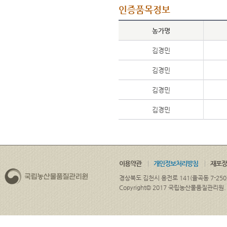
인증품목정보
농가명
김경민
김경민
김경민
김경민
이용약관
개인정보처리방침
재포장
경상북도 김천시 용전로 141(율곡동 7-250
Copyright© 2017 국립농산물품질관리원. ALL