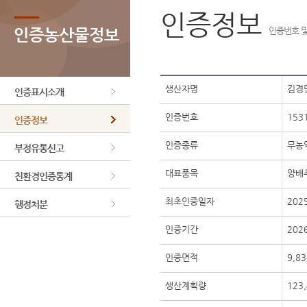
인증정보
인증농산물정보
인증번호 및
생산자명
김경
인증표시소개
인증번호
153
인증정보
인증종류
무농
부정유통신고
대표품목
양배
친환경인증통계
최초인증일자
202
행정처분
인증기간
2026
인증면적
9,83
생산계획량
123,