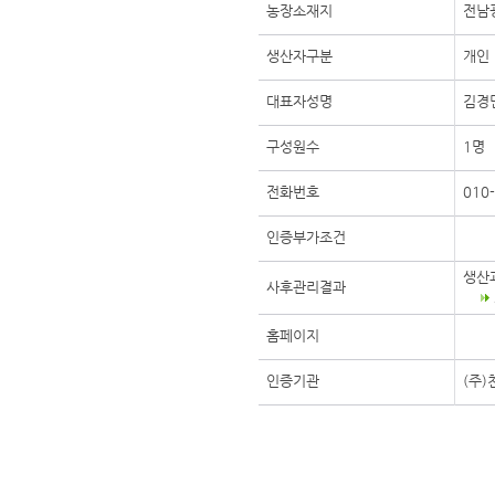
농장소재지
전남
생산자구분
개인
대표자성명
김경
구성원수
1명
전화번호
010
인증부가조건
생산
사후관리결과
홈페이지
인증기관
(주)