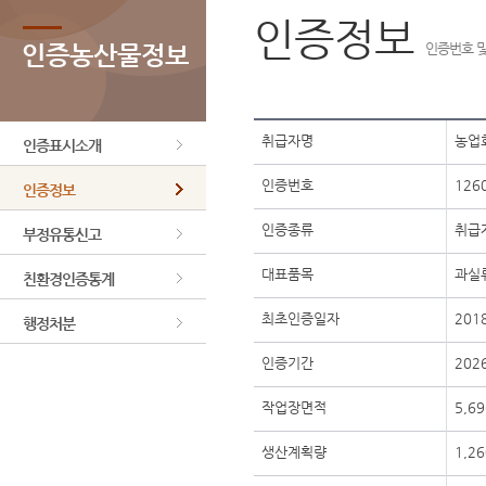
인증정보
인증농산물정보
인증번호 및
취급자명
농업
인증표시소개
인증번호
1260
인증정보
인증종류
취급
부정유통신고
대표품목
과실
친환경인증통계
최초인증일자
201
행정처분
인증기간
2026
작업장면적
5,69
생산계획량
1,26