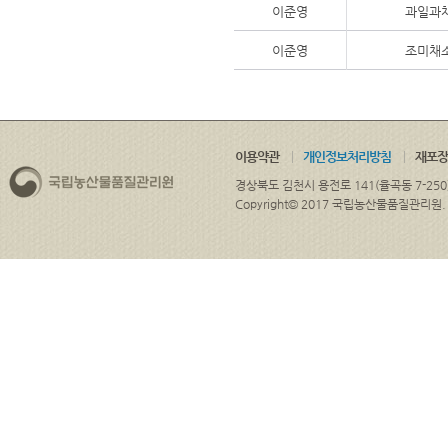
이준영
과일과
이준영
조미채
이용약관
개인정보처리방침
재포장
경상북도 김천시 용전로 141(율곡동 7-250
Copyright© 2017 국립농산물품질관리원. ALL