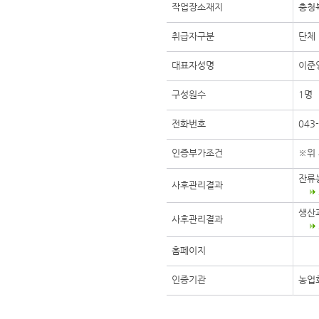
작업장소재지
충청
취급자구분
단체
대표자성명
이준
구성원수
1명
전화번호
043
인증부가조건
※위
잔류
사후관리결과
생산
사후관리결과
홈페이지
인증기관
농업회