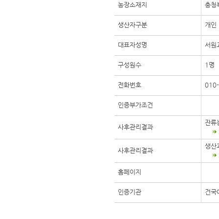
농장소재지
충청
생산자구분
개인
대표자성명
서원
구성원수
1명
전화번호
010
인증부가조건
잔류
사후관리결과
생산
사후관리결과
홈페이지
인증기관
건국에