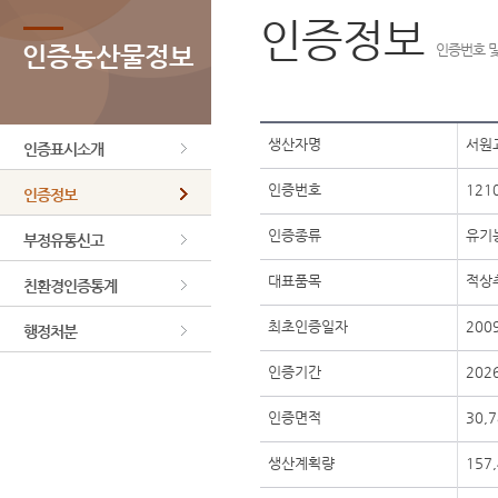
인증정보
인증농산물정보
인증번호 및
생산자명
서원
인증표시소개
인증번호
1210
인증정보
인증종류
유기
부정유통신고
대표품목
적상
친환경인증통계
최초인증일자
200
행정처분
인증기간
2026
인증면적
30,
생산계획량
157,