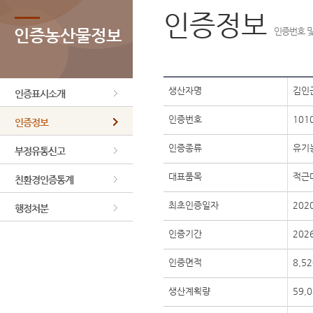
인증정보
인증농산물정보
인증번호 및
생산자명
김인
인증표시소개
인증번호
101
인증정보
인증종류
유기
부정유통신고
대표품목
적근
친환경인증통계
최초인증일자
202
행정처분
인증기간
2026
인증면적
8,52
생산계획량
59,0