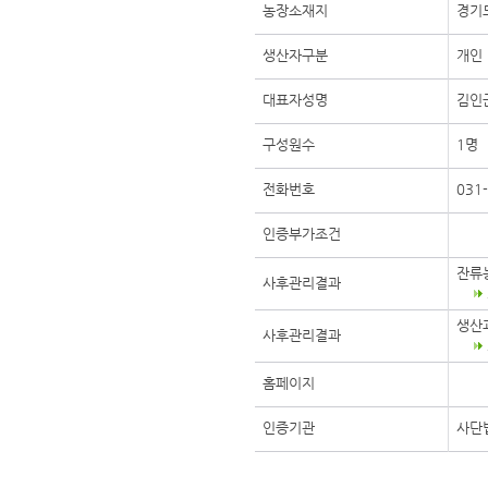
농장소재지
경기
생산자구분
개인
대표자성명
김인
구성원수
1명
전화번호
031
인증부가조건
잔류
사후관리결과
생산
사후관리결과
홈페이지
인증기관
사단법