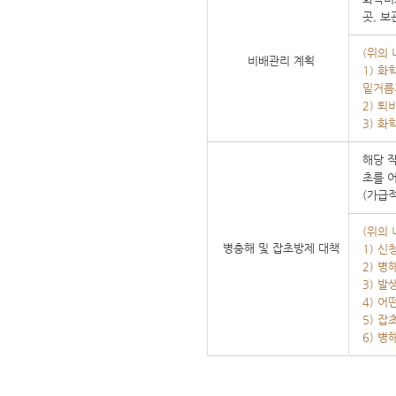
곳, 보
(위의 
비배관리 계획
1) 
밑거름
2) 퇴
3) 
해당 
초를 
(가급
(위의 
병충해 및 잡초방제 대책
1) 
2) 
3) 
4) 
5) 
6) 