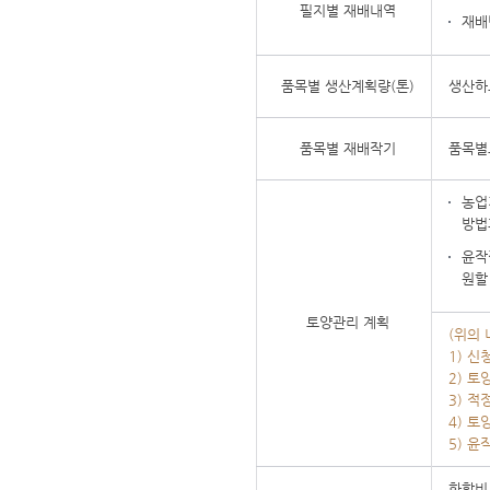
필지별 재배내역
재배
품목별 생산계획량(톤)
생산하
품목별 재배작기
품목별
농업
방법
윤작
원할
토양관리 계획
(위의 
1) 
2) 
3) 
4) 
5) 윤
화학비