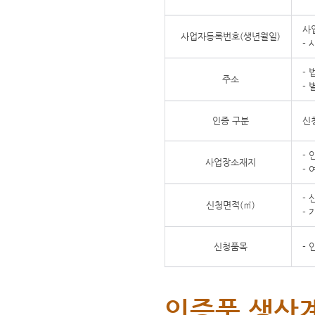
사
사업자등록번호(생년월일)
-
-
주소
-
인증 구분
신
-
사업장소재지
-
-
신청면적(㎡)
-
신청품목
-
인증품 생산계