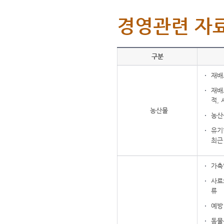
경영관련 자료
구분
재배
재배
적,
농산물
농산
유기
최근
가축
사료
류
예방
동물