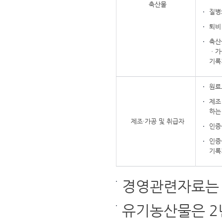
축산물
질병
퇴비
축산
ㆍ가
기록
원료
제조
하는
제조·가공 및 취급자
인증
인증
기록
경영관련자료는 
유기농산물은 2