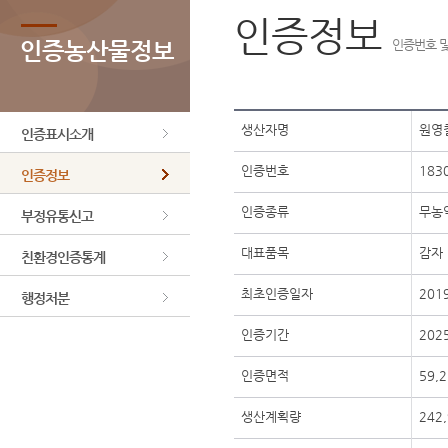
인증정보
인증농산물정보
인증번호 및
생산자명
원영
인증표시소개
인증번호
183
인증정보
인증종류
무농
부정유통신고
대표품목
감자
친환경인증통계
최초인증일자
201
행정처분
인증기간
2025
인증면적
59,
생산계획량
242,