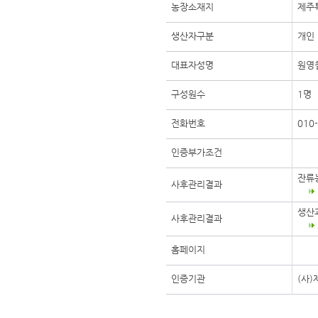
농장소재지
제주
생산자구분
개인
대표자성명
원영
구성원수
1명
전화번호
010
인증부가조건
잔류
사후관리결과
생산
사후관리결과
홈페이지
인증기관
(사)