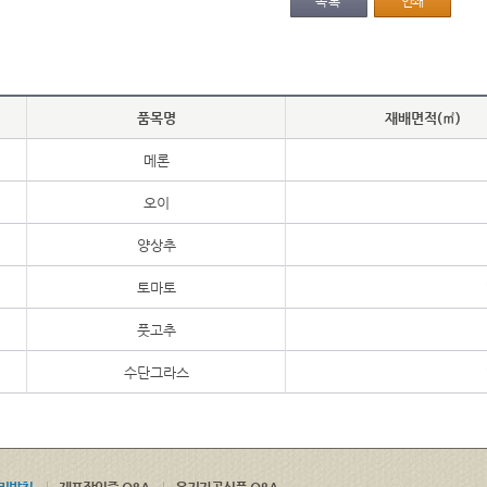
목록
인쇄
품목명
재배면적(㎡)
메론
오이
양상추
토마토
풋고추
수단그라스