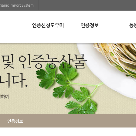
ganic Import System
인증신청도우미
인증정보
동
인증신청안내
인증제도
미
인증기관조회
인증표시
EU
교육일정조회
인증정보검색
영
부정유통신고
캐
인증통계
수
증
행정처분
인증정보