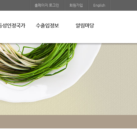
홈페이지 로그인
회원가입
English
등성인정국가
수출입정보
알림마당
국
수출입동향
공지사항
미국
자료실
국
EU
친환경 농업자료
나다
일본
관련법령
입유기가공식품인
중국
조회
기타국가