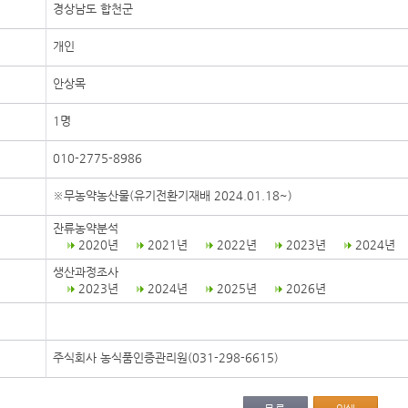
경상남도 합천군
개인
안상목
1명
010-2775-8986
※무농약농산물(유기전환기재배 2024.01.18~)
잔류농약분석
2020년
2021년
2022년
2023년
2024년
생산과정조사
2023년
2024년
2025년
2026년
주식회사 농식품인증관리원(031-298-6615)