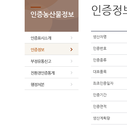
인증정
인증농산물정보
생산자명
인증표시소개
인증번호
인증정보
인증종류
부정유통신고
대표품목
친환경인증통계
최초인증일자
행정처분
인증기간
인증면적
생산계획량