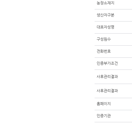
농장소재지
생산자구분
대표자성명
구성원수
전화번호
인증부가조건
사후관리결과
사후관리결과
홈페이지
인증기관