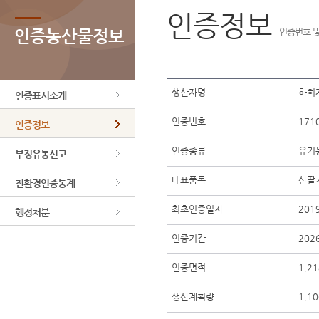
인증정보
인증농산물정보
인증번호 및
생산자명
하희
인증표시소개
인증번호
1710
인증정보
인증종류
유기
부정유통신고
대표품목
산딸
친환경인증통계
최초인증일자
201
행정처분
인증기간
2026
인증면적
1,21
생산계획량
1,10