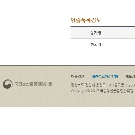
인증품목정보
농가명
하희자
이용약관
개인정보처리방침
재포장
경상북도 김천시 용전로 141(율곡동 7-250
Copyright© 2017 국립농산물품질관리원. ALL