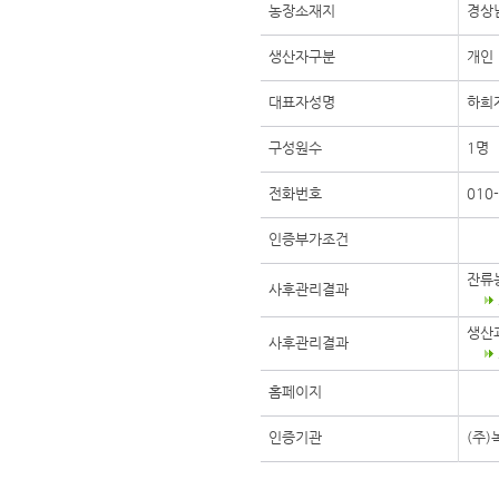
농장소재지
경상
생산자구분
개인
대표자성명
하희
구성원수
1명
전화번호
010
인증부가조건
잔류
사후관리결과
생산
사후관리결과
홈페이지
인증기관
(주)