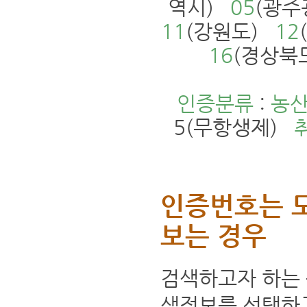
역시)
05
(광
11
(강원도)
12
16
(경상북
인증분류
:
농
5(무항생제)
인증번호는 
보는 경우
검색하고자 하는 
색정보를 선택하