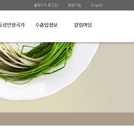
홈페이지 로그인
회원가입
English
등성인정국가
수출입정보
알림마당
국
수출입동향
공지사항
미국
자료실
국
EU
친환경 농업자료
나다
일본
관련법령
입유기가공식품인
중국
조회
기타국가