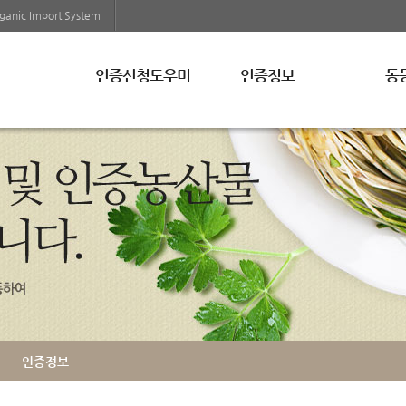
ganic Import System
인증신청도우미
인증정보
동
인증신청안내
인증제도
미
인증기관조회
인증표시
EU
교육일정조회
인증정보검색
영
부정유통신고
캐
인증통계
수
증
행정처분
인증정보