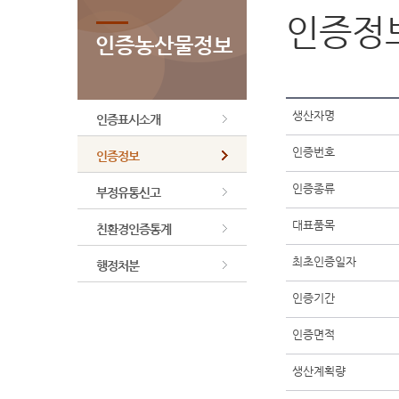
인증정
인증농산물정보
생산자명
인증표시소개
인증번호
인증정보
인증종류
부정유통신고
대표품목
친환경인증통계
최초인증일자
행정처분
인증기간
인증면적
생산계획량