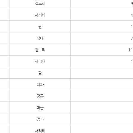
겉보리
9
서리태
4
팥
1
백태
7
겉보리
11
서리태
1
팥
대파
땅콩
마늘
양파
서리태