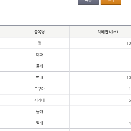
목록
인쇄
품목명
재배면적(㎡)
밀
10
대파
들깨
백태
10
고구마
1
서리태
5
들깨
백태
4