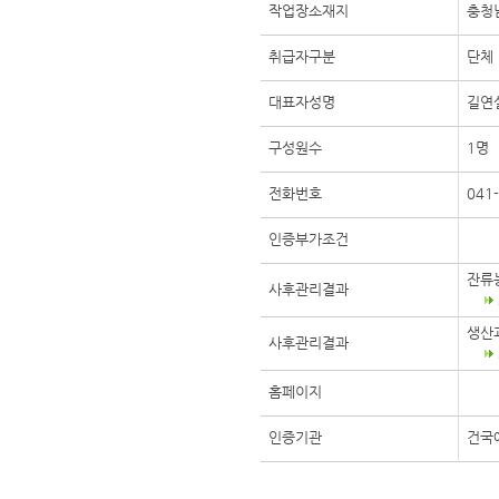
작업장소재지
충청
취급자구분
단체
대표자성명
길연
구성원수
1명
전화번호
041
인증부가조건
잔류
사후관리결과
생산
사후관리결과
홈페이지
인증기관
건국에