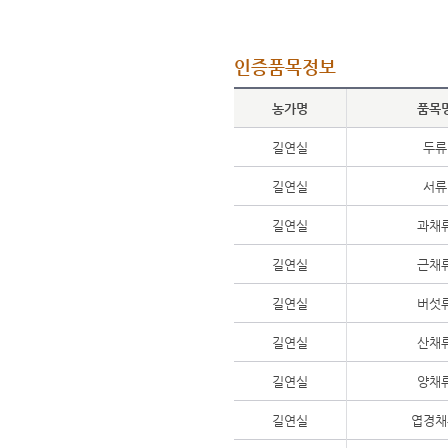
인증품목정보
농가명
품목
길연실
두류
길연실
서류
길연실
과채
길연실
근채
길연실
버섯
길연실
산채
길연실
양채
길연실
엽경채