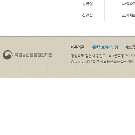
길연실
과일과
길연실
조미채
이용약관
개인정보처리방침
재포장
경상북도 김천시 용전로 141(율곡동 7-250
Copyright© 2017 국립농산물품질관리원. ALL