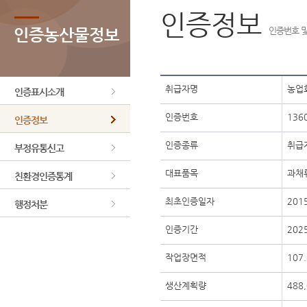
인증정보
인증농산물정보
인증번호 및
취급자명
농업
인증표시소개
인증번호
1360
인증정보
인증종류
취급
부정유통신고
대표품목
과채
친환경인증통계
최초인증일자
201
행정처분
인증기간
2025
작업장면적
107
생산계획량
488,