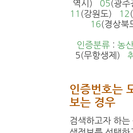
역시)
05
(광
11
(강원도)
12
16
(경상북
인증분류
:
농
5(무항생제)
인증번호는 
보는 경우
검색하고자 하는 
색정보를 선택하